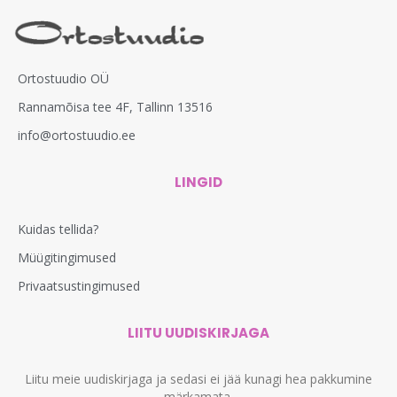
Ortostuudio OÜ
Rannamõisa tee 4F, Tallinn 13516
info@ortostuudio.ee
LINGID
Kuidas tellida?
Müügitingimused
Privaatsustingimused
LIITU UUDISKIRJAGA
Liitu meie uudiskirjaga ja sedasi ei jää kunagi hea pakkumine
märkamata.