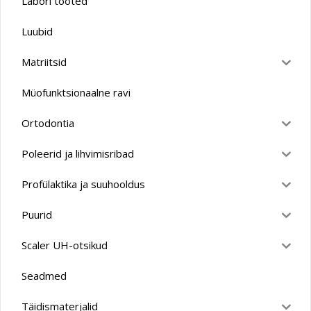
Labori tooted
Luubid
Matriitsid
Müofunktsionaalne ravi
Ortodontia
Poleerid ja lihvimisribad
Profülaktika ja suuhooldus
Puurid
Scaler UH-otsikud
Seadmed
Täidismaterjalid