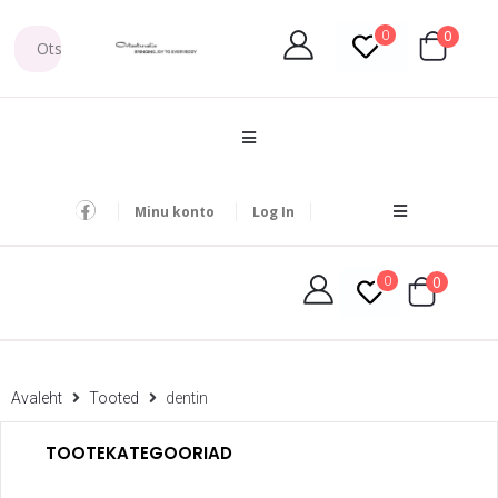
0
0
Minu konto
Log In
0
0
Avaleht
Tooted
dentin
TOOTEKATEGOORIAD