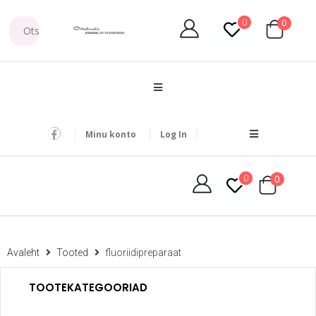
0
0
Minu konto
Log In
0
0
Avaleht
Tooted
fluoriidipreparaat
TOOTEKATEGOORIAD