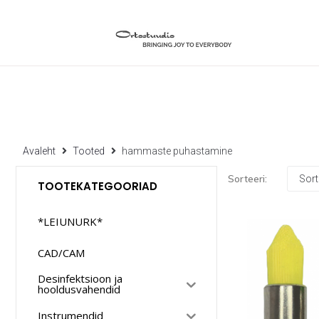
Avaleht
Tooted
hammaste puhastamine
Sorteeri:
TOOTEKATEGOORIAD
*LEIUNURK*
CAD/CAM
Desinfektsioon ja
hooldusvahendid
Instrumendid