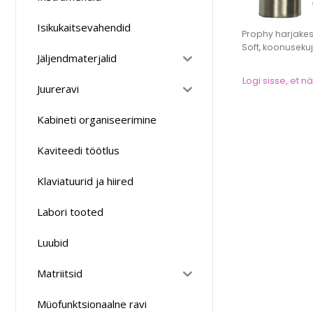
Isikukaitsevahendid
Prophy harjake
Soft, koonusekuju
Jäljendmaterjalid
Logi sisse, et 
Juureravi
Kabineti organiseerimine
Kaviteedi töötlus
Klaviatuurid ja hiired
Labori tooted
Luubid
Matriitsid
Müofunktsionaalne ravi