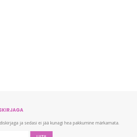
ISKIRJAGA
udiskirjaga ja sedasi ei jää kunagi hea pakkumine märkamata.
LIITU