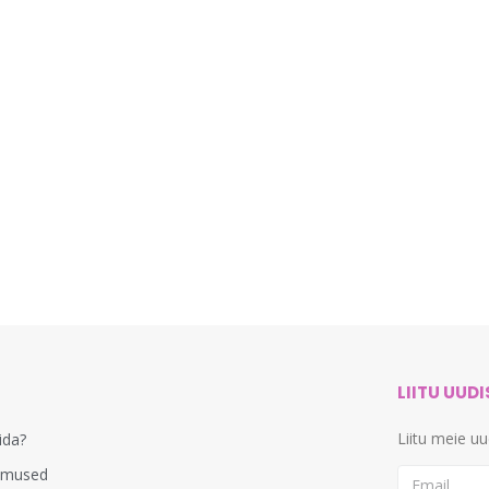
LIITU UUD
Liitu meie u
lida?
imused