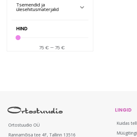
Tsemendid ja
ülesehitusmaterjalid
HIND
75
€
—
75
€
LINGID
Kuidas tel
Ortostuudio OÜ
Müügiting
Rannamõisa tee 4F, Tallinn 13516