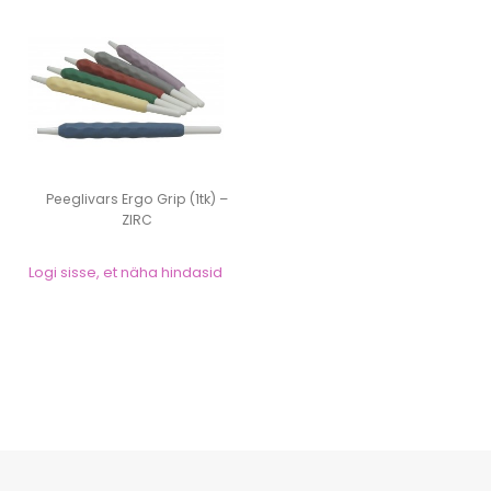
Peeglivars Ergo Grip (1tk) –
ZIRC
Logi sisse, et näha hindasid