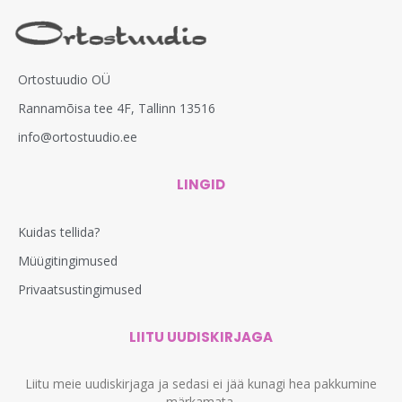
Ortostuudio OÜ
Rannamõisa tee 4F, Tallinn 13516
info@ortostuudio.ee
LINGID
Kuidas tellida?
Müügitingimused
Privaatsustingimused
LIITU UUDISKIRJAGA
Liitu meie uudiskirjaga ja sedasi ei jää kunagi hea pakkumine
märkamata.