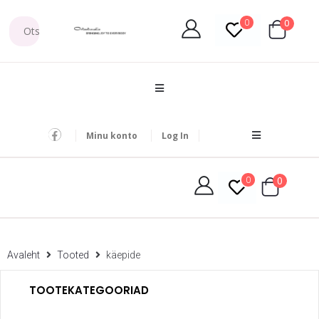
0
0
Minu konto
Log In
0
0
Avaleht
Tooted
käepide
TOOTEKATEGOORIAD