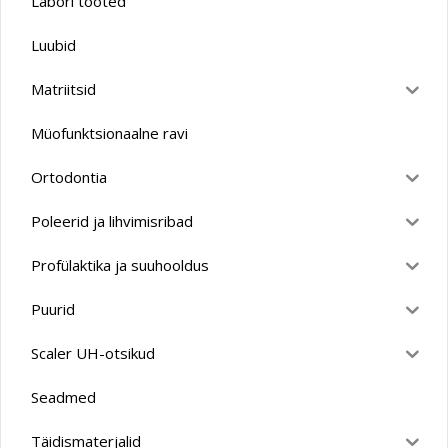
Labori tooted
Luubid
Matriitsid
Müofunktsionaalne ravi
Ortodontia
Poleerid ja lihvimisribad
Profülaktika ja suuhooldus
Puurid
Scaler UH-otsikud
Seadmed
Täidismaterjalid