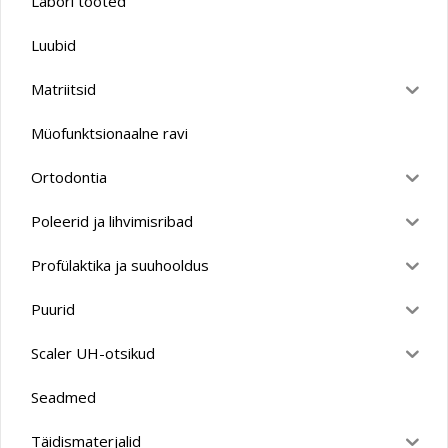
Labori tooted
Luubid
Matriitsid
Müofunktsionaalne ravi
Ortodontia
Poleerid ja lihvimisribad
Profülaktika ja suuhooldus
Puurid
Scaler UH-otsikud
Seadmed
Täidismaterjalid