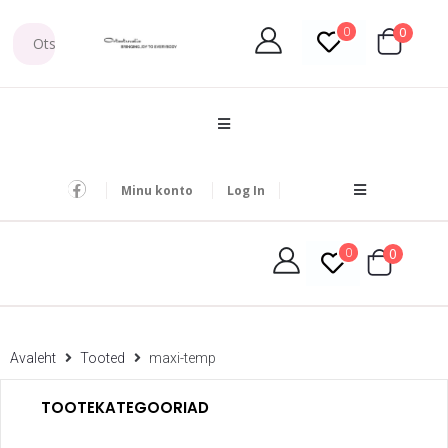
0
0
Minu konto
Log In
0
0
Avaleht
Tooted
maxi-temp
TOOTEKATEGOORIAD