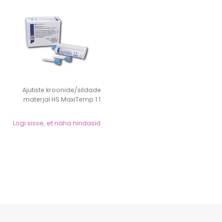
Ajutiste kroonide/sildade
materjal HS MaxiTemp 1:1
50ml
Logi sisse, et näha hindasid