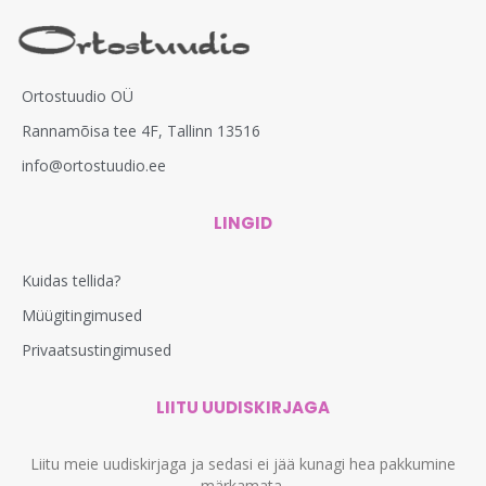
Ortostuudio OÜ
Rannamõisa tee 4F, Tallinn 13516
info@ortostuudio.ee
LINGID
Kuidas tellida?
Müügitingimused
Privaatsustingimused
LIITU UUDISKIRJAGA
Liitu meie uudiskirjaga ja sedasi ei jää kunagi hea pakkumine
märkamata.