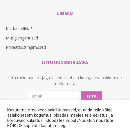
LINGID
Kuidas tellida?
Müügitingimused
Privaatsustingimused
LIITU UUDISKIRJAGA
Liitu meie uudiskirjaga ja sedasi ei jää kunagi hea pakkumine
märkamata.
LIITU
Kasutame oma veebisaidil küpsiseid, et anda teile kõige
asjakohasem kogemus, pidades meeles teie eelistusi ja
korduvaid külastusi. Klõpsates nupul „Nõustu”, nõustute
KÕIKIDE küpsiste kasutamisega.