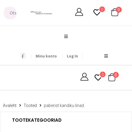
0
0
Minu konto
Log In
0
0
Avaleht
Tooted
paberist kandiku linad
TOOTEKATEGOORIAD