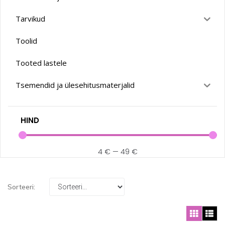
Tarvikud
Toolid
Tooted lastele
Tsemendid ja ülesehitusmaterjalid
HIND
4
€
—
49
€
Sorteeri: