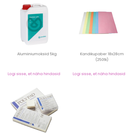
Alumiiniumoksiid 5kg
Kandikupaber 18x28cm
(250tk)
Logi sisse, et näha hindasid
Logi sisse, et näha hindasid