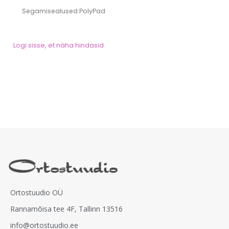
Segamisealused PolyPad
Logi sisse, et näha hindasid
Ortostuudio OÜ
Rannamõisa tee 4F, Tallinn 13516
info@ortostuudio.ee