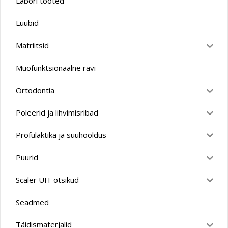
Labori tooted
Luubid
Matriitsid
Müofunktsionaalne ravi
Ortodontia
Poleerid ja lihvimisribad
Profülaktika ja suuhooldus
Puurid
Scaler UH-otsikud
Seadmed
Täidismaterjalid