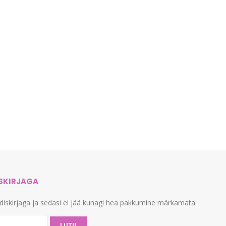
ISKIRJAGA
udiskirjaga ja sedasi ei jää kunagi hea pakkumine märkamata.
LIITU