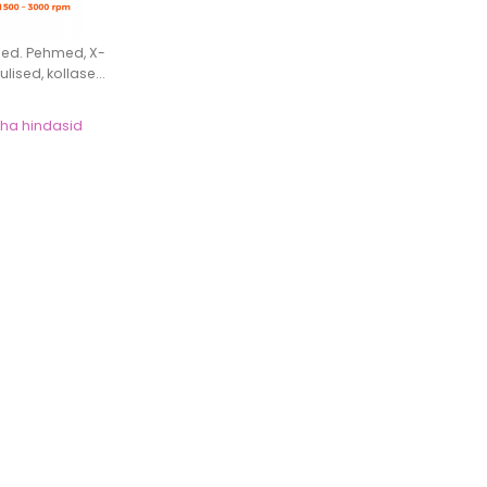
sed. Pehmed, X-
lised, kollase...
näha hindasid