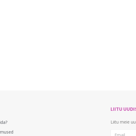
LIITU UUD
Liitu meie u
lida?
imused