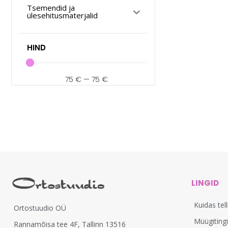
Tsemendid ja
ülesehitusmaterjalid
HIND
75
€
—
75
€
LINGID
Kuidas tel
Ortostuudio OÜ
Müügiting
Rannamõisa tee 4F, Tallinn 13516