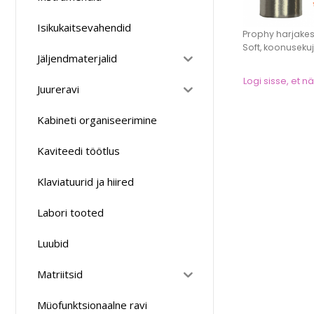
Isikukaitsevahendid
Prophy harjake
Soft, koonusekuju
Jäljendmaterjalid
Logi sisse, et 
Juureravi
Kabineti organiseerimine
Kaviteedi töötlus
Klaviatuurid ja hiired
Labori tooted
Luubid
Matriitsid
Müofunktsionaalne ravi