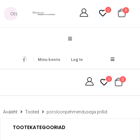
0
0
Minu konto
Log In
0
0
Avaleht
Tooted
poroloonpehmendusega prillid
TOOTEKATEGOORIAD