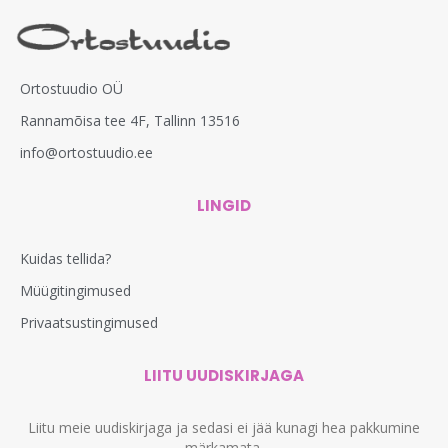
Ortostuudio OÜ
Rannamõisa tee 4F, Tallinn 13516
info@ortostuudio.ee
LINGID
Kuidas tellida?
Müügitingimused
Privaatsustingimused
LIITU UUDISKIRJAGA
Liitu meie uudiskirjaga ja sedasi ei jää kunagi hea pakkumine
märkamata.