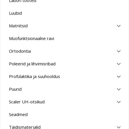
Labori tooted
Luubid
Matriitsid
Müofunktsionaalne ravi
Ortodontia
Poleerid ja lihvimisribad
Profülaktika ja suuhooldus
Puurid
Scaler UH-otsikud
Seadmed
Täidismaterjalid