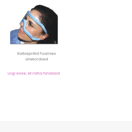
Kaitseprillid Foamies
ühekordsed
Logi sisse, et näha hindasid