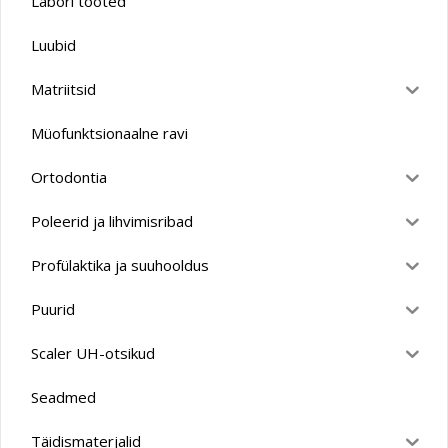
Labori tooted
Luubid
Matriitsid
Müofunktsionaalne ravi
Ortodontia
Poleerid ja lihvimisribad
Profülaktika ja suuhooldus
Puurid
Scaler UH-otsikud
Seadmed
Täidismaterjalid