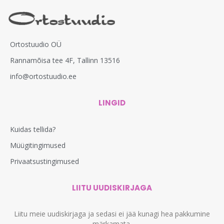
Ortostuudio OÜ
Rannamõisa tee 4F, Tallinn 13516
info@ortostuudio.ee
LINGID
Kuidas tellida?
Müügitingimused
Privaatsustingimused
LIITU UUDISKIRJAGA
Liitu meie uudiskirjaga ja sedasi ei jää kunagi hea pakkumine
märkamata.