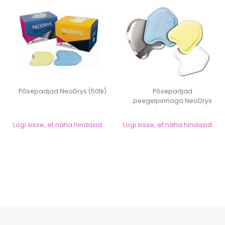
Põsepadjad NeoDrys (50tk)
Põsepadjad
peegelpinnaga NeoDrys
(50tk)
Logi sisse, et näha hindasid
Logi sisse, et näha hindasid