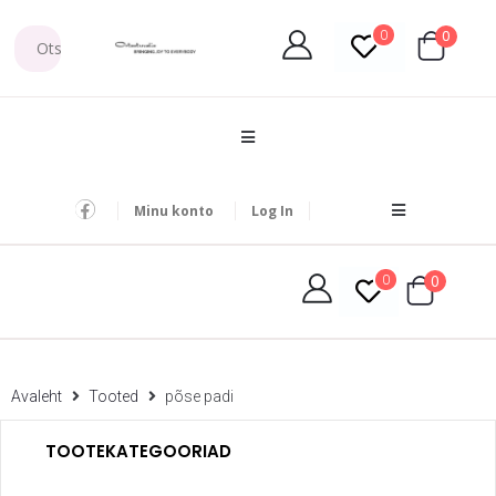
0
0
Minu konto
Log In
0
0
Avaleht
Tooted
põse padi
TOOTEKATEGOORIAD