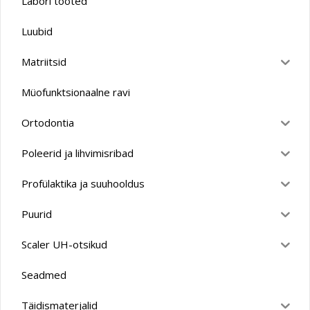
Labori tooted
Luubid
Matriitsid
Müofunktsionaalne ravi
Ortodontia
Poleerid ja lihvimisribad
Profülaktika ja suuhooldus
Puurid
Scaler UH-otsikud
Seadmed
Täidismaterjalid