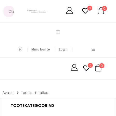
0
0
Minu konto
Log In
0
0
Avaleht
Tooted
rattad
TOOTEKATEGOORIAD