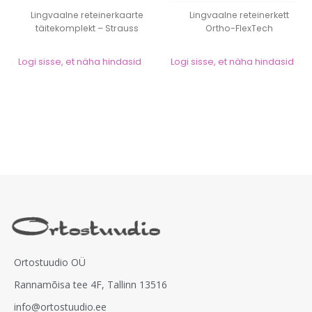
Lingvaalne reteinerkaarte
Lingvaalne reteinerkett
täitekomplekt – Strauss
Ortho-FlexTech
Logi sisse, et näha hindasid
Logi sisse, et näha hindasid
Ortostuudio OÜ
Rannamõisa tee 4F, Tallinn 13516
info@ortostuudio.ee