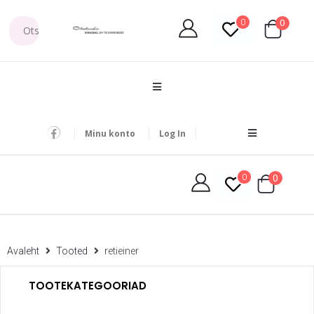
0
0
Minu konto
Log In
0
0
Avaleht
Tooted
retieiner
TOOTEKATEGOORIAD