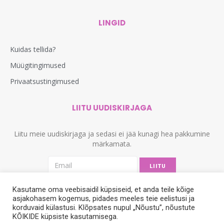
LINGID
Kuidas tellida?
Müügitingimused
Privaatsustingimused
LIITU UUDISKIRJAGA
Liitu meie uudiskirjaga ja sedasi ei jää kunagi hea pakkumine
märkamata.
LIITU
Kasutame oma veebisaidil küpsiseid, et anda teile kõige
asjakohasem kogemus, pidades meeles teie eelistusi ja
korduvaid külastusi. Klõpsates nupul „Nõustu”, nõustute
KÕIKIDE küpsiste kasutamisega.