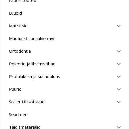
Labori tooted
Luubid
Matriitsid
Müofunktsionaalne ravi
Ortodontia
Poleerid ja lihvimisribad
Profülaktika ja suuhooldus
Puurid
Scaler UH-otsikud
Seadmed
Täidismaterjalid