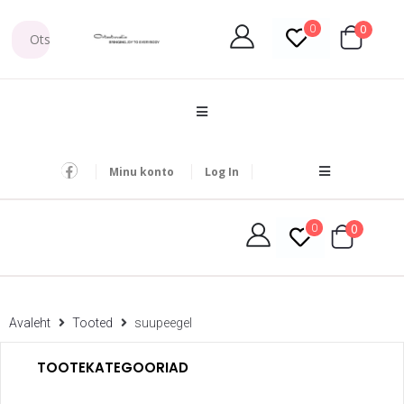
0
0
Minu konto
Log In
0
0
Avaleht
Tooted
suupeegel
TOOTEKATEGOORIAD