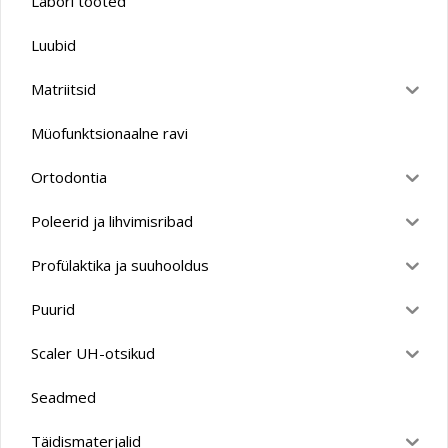
Labori tooted
Luubid
Matriitsid
Müofunktsionaalne ravi
Ortodontia
Poleerid ja lihvimisribad
Profülaktika ja suuhooldus
Puurid
Scaler UH-otsikud
Seadmed
Täidismaterjalid