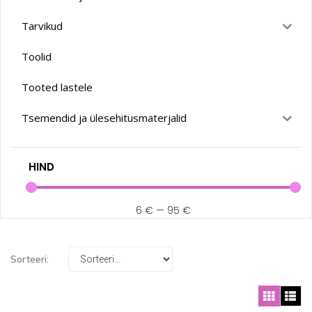
Tarvikud
Toolid
Tooted lastele
Tsemendid ja ülesehitusmaterjalid
HIND
6
€
—
95
€
Sorteeri: