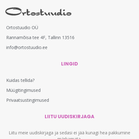
Ortostuudio OÜ
Rannamõisa tee 4F, Tallinn 13516
info@ortostuudio.ee
LINGID
Kuidas tellida?
Müügitingimused
Privaatsustingimused
LIITU UUDISKIRJAGA
Liitu meie uudiskirjaga ja sedasi ei jää kunagi hea pakkumine
märkamata.