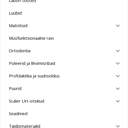
Labori tooted
Luubid
Matriitsid
Müofunktsionaalne ravi
Ortodontia
Poleerid ja lihvimisribad
Profülaktika ja suuhooldus
Puurid
Scaler UH-otsikud
Seadmed
Täidismaterjalid