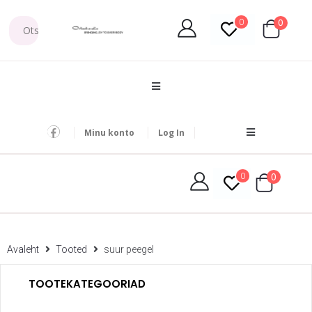
0
0
Minu konto
Log In
0
0
Avaleht
Tooted
suur peegel
TOOTEKATEGOORIAD