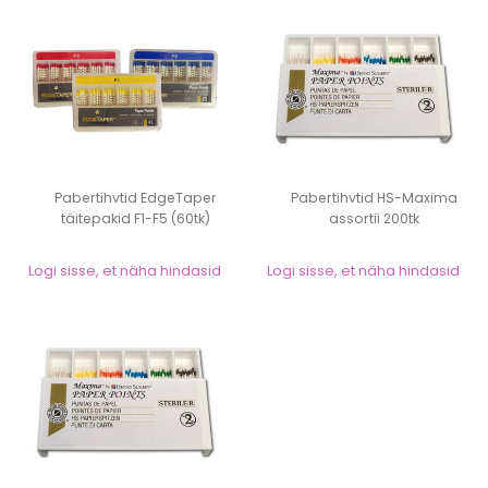
Pabertihvtid EdgeTaper
Pabertihvtid HS-Maxima
täitepakid F1-F5 (60tk)
assortii 200tk
Logi sisse, et näha hindasid
Logi sisse, et näha hindasid