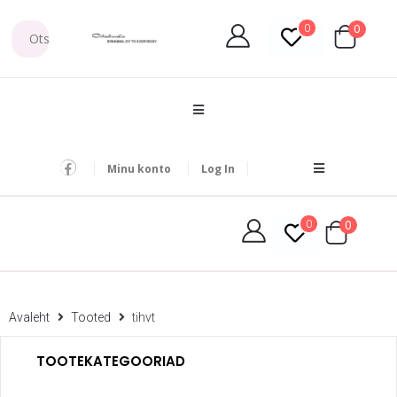
0
0
Minu konto
Log In
0
0
Avaleht
Tooted
tihvt
TOOTEKATEGOORIAD