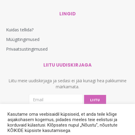
LINGID
Kuidas tellida?
Müügitingimused
Privaatsustingimused
LIITU UUDISKIRJAGA
Liitu meie uudiskirjaga ja sedasi ei jää kunagi hea pakkumine
märkamata.
LIITU
Kasutame oma veebisaidil küpsiseid, et anda teile kõige
asjakohasem kogemus, pidades meeles teie eelistusi ja
korduvaid külastusi. Klõpsates nupul „Nõustu”, nõustute
KÕIKIDE küpsiste kasutamisega.