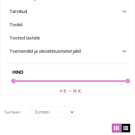
Tarvikud
Toolid
Tooted lastele
Tsemendid ja ülesehitusmaterjalid
HIND
11
€
—
16
€
Sorteeri: