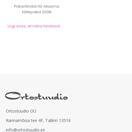
Pabertihvtid HS-Maxima
täitepakid 200tk
Logi sisse, et näha hindasid
Ortostuudio OÜ
Rannamõisa tee 4F, Tallinn 13516
info@ortostuudio.ee