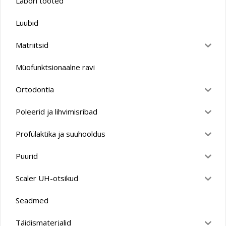
Labori tooted
Luubid
Matriitsid
Müofunktsionaalne ravi
Ortodontia
Poleerid ja lihvimisribad
Profülaktika ja suuhooldus
Puurid
Scaler UH-otsikud
Seadmed
Täidismaterjalid