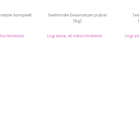
sitizer komplekt
Teethmate Desensitizer pulber
Tee
(6g)
näha hindasid
Logi sisse, et näha hindasid
Logi si