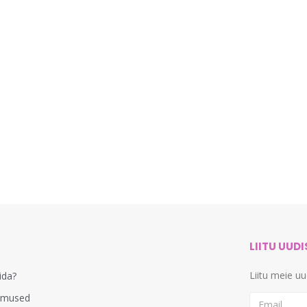
LIITU UUD
Liitu meie u
lida?
imused