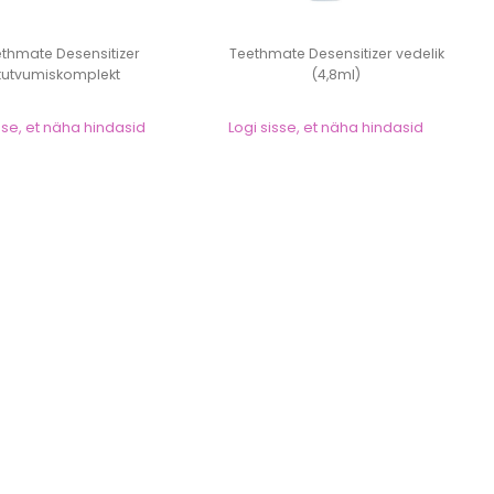
thmate Desensitizer
Teethmate Desensitizer vedelik
tutvumiskomplekt
(4,8ml)
sse, et näha hindasid
Logi sisse, et näha hindasid