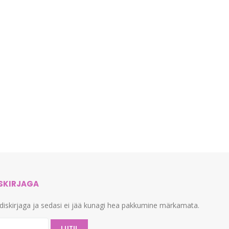
ISKIRJAGA
udiskirjaga ja sedasi ei jää kunagi hea pakkumine märkamata.
LIITU