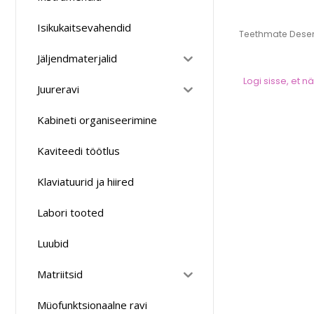
Isikukaitsevahendid
Teethmate Desen
Jäljendmaterjalid
Logi sisse, et 
Juureravi
Kabineti organiseerimine
Kaviteedi töötlus
Klaviatuurid ja hiired
Labori tooted
Luubid
Matriitsid
Müofunktsionaalne ravi