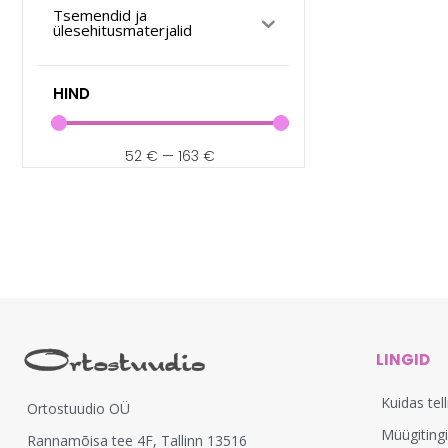
Tsemendid ja
ülesehitusmaterjalid
HIND
52
€
—
163
€
LINGID
Kuidas tel
Ortostuudio OÜ
Müügiting
Rannamõisa tee 4F, Tallinn 13516