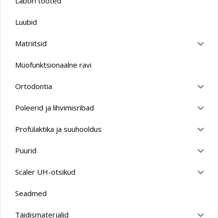
Labori tooted
Luubid
Matriitsid
Müofunktsionaalne ravi
Ortodontia
Poleerid ja lihvimisribad
Profülaktika ja suuhooldus
Puurid
Scaler UH-otsikud
Seadmed
Täidismaterjalid