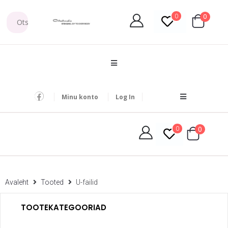
0
0
Minu konto
Log In
0
0
Avaleht
Tooted
U-failid
TOOTEKATEGOORIAD