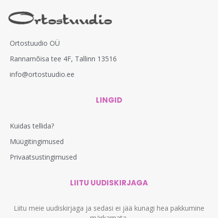
Ortostuudio OÜ
Rannamõisa tee 4F, Tallinn 13516
info@ortostuudio.ee
LINGID
Kuidas tellida?
Müügitingimused
Privaatsustingimused
LIITU UUDISKIRJAGA
Liitu meie uudiskirjaga ja sedasi ei jää kunagi hea pakkumine
märkamata.