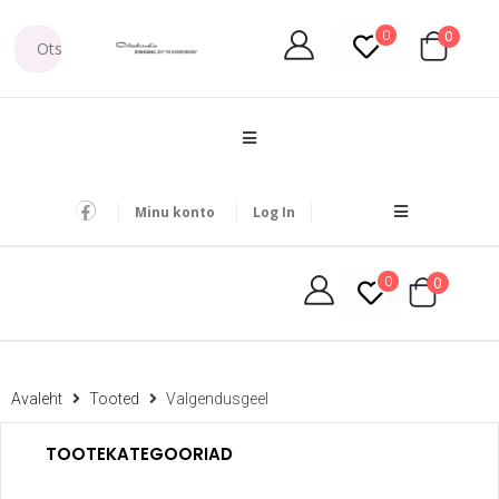
0
0
Minu konto
Log In
0
0
Avaleht
Tooted
Valgendusgeel
TOOTEKATEGOORIAD