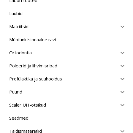
Labori tooted
Luubid
Matriitsid
Müofunktsionaalne ravi
Ortodontia
Poleerid ja lihvimisribad
Profülaktika ja suuhooldus
Puurid
Scaler UH-otsikud
Seadmed
Täidismaterjalid