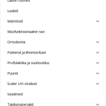
Labori tooted
Luubid
Matriitsid
Müofunktsionaalne ravi
Ortodontia
Poleerid ja lihvimisribad
Profülaktika ja suuhooldus
Puurid
Scaler UH-otsikud
Seadmed
Täidismaterjalid