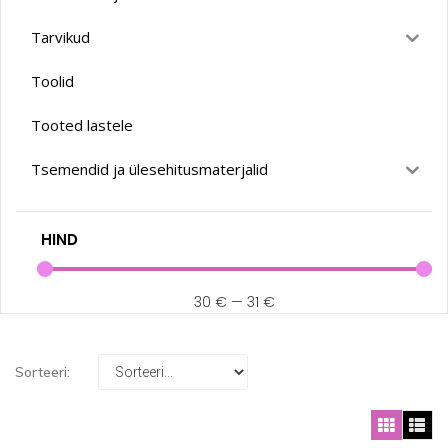
Tarvikud
Toolid
Tooted lastele
Tsemendid ja ülesehitusmaterjalid
HIND
30
€
—
31
€
Sorteeri: