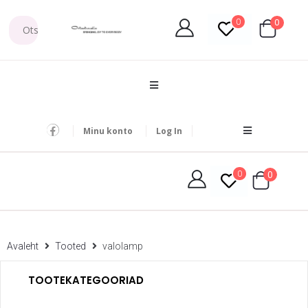
0
0
Minu konto
Log In
0
0
Avaleht
Tooted
valolamp
TOOTEKATEGOORIAD