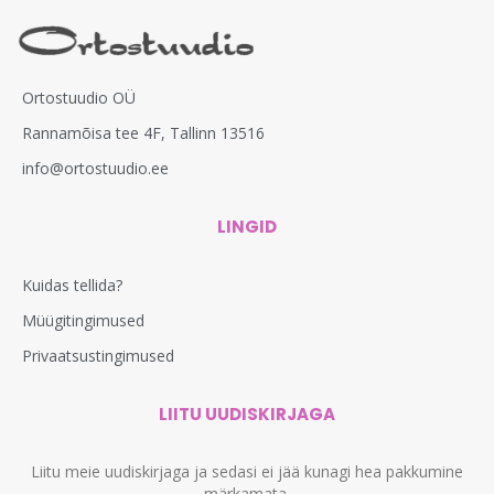
Ortostuudio OÜ
Rannamõisa tee 4F, Tallinn 13516
info@ortostuudio.ee
LINGID
Kuidas tellida?
Müügitingimused
Privaatsustingimused
LIITU UUDISKIRJAGA
Liitu meie uudiskirjaga ja sedasi ei jää kunagi hea pakkumine
märkamata.