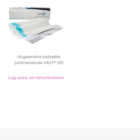
Hügieeniline kaitsekile
juhtmevabale VALO™ LED
valguslambile
Logi sisse, et näha hindasid