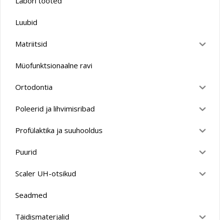
Labori tooted
Luubid
Matriitsid
Müofunktsionaalne ravi
Ortodontia
Poleerid ja lihvimisribad
Profülaktika ja suuhooldus
Puurid
Scaler UH-otsikud
Seadmed
Täidismaterjalid