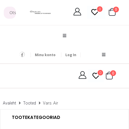
0
0
Minu konto
Log In
0
0
Avaleht
Tooted
Vars. Air
TOOTEKATEGOORIAD