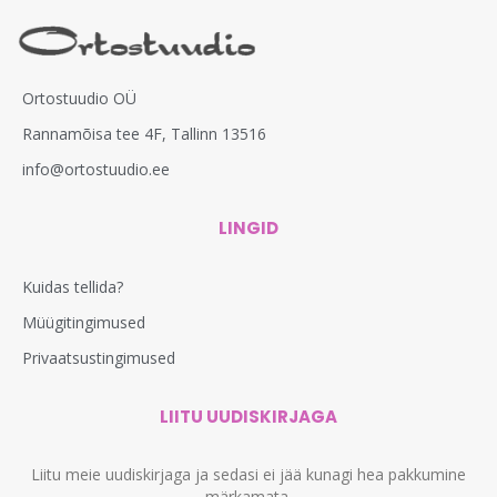
Ortostuudio OÜ
Rannamõisa tee 4F, Tallinn 13516
info@ortostuudio.ee
LINGID
Kuidas tellida?
Müügitingimused
Privaatsustingimused
LIITU UUDISKIRJAGA
Liitu meie uudiskirjaga ja sedasi ei jää kunagi hea pakkumine
märkamata.