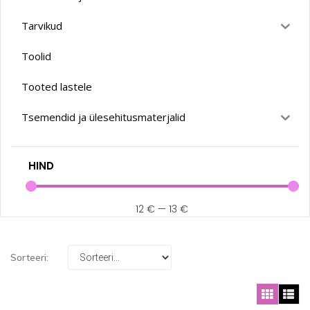
Tarvikud
Toolid
Tooted lastele
Tsemendid ja ülesehitusmaterjalid
HIND
12
€
—
13
€
Sorteeri: