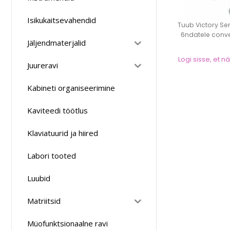
Isikukaitsevahendid
Tuub Victory Se
6ndatele convert
Jäljendmaterjalid
Logi sisse, et 
Juureravi
Kabineti organiseerimine
Kaviteedi töötlus
Klaviatuurid ja hiired
Labori tooted
Luubid
Matriitsid
Müofunktsionaalne ravi