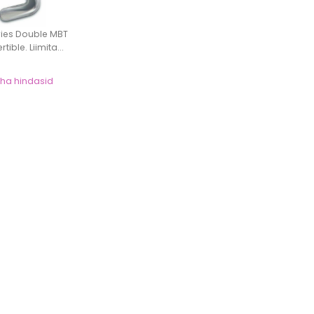
ries Double MBT
ible. Liimita...
näha hindasid