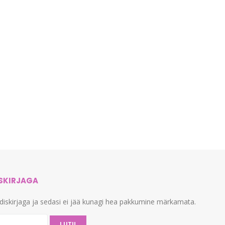
ISKIRJAGA
udiskirjaga ja sedasi ei jää kunagi hea pakkumine märkamata.
LIITU