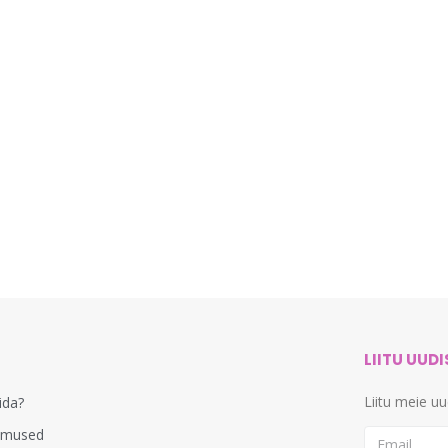
LIITU UUD
Liitu meie u
lida?
imused