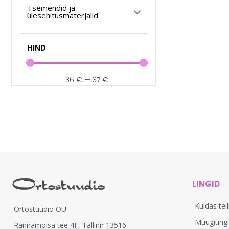
Tsemendid ja
ülesehitusmaterjalid
HIND
36
€
—
37
€
LINGID
Kuidas tel
Ortostuudio OÜ
Müügiting
Rannamõisa tee 4F, Tallinn 13516