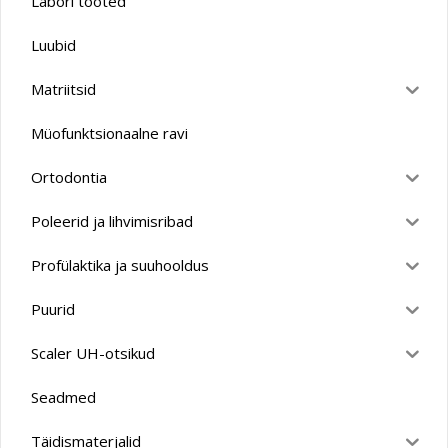
Labori tooted
Luubid
Matriitsid
Müofunktsionaalne ravi
Ortodontia
Poleerid ja lihvimisribad
Profülaktika ja suuhooldus
Puurid
Scaler UH-otsikud
Seadmed
Täidismaterjalid