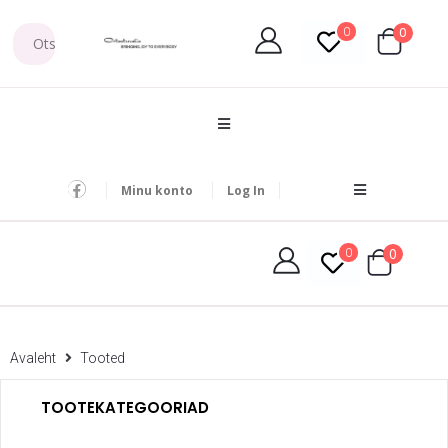
0
0
Minu konto
Log In
0
0
Avaleht
Tooted
TOOTEKATEGOORIAD