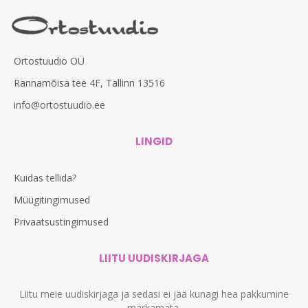
Ortostuudio OÜ
Rannamõisa tee 4F, Tallinn 13516
info@ortostuudio.ee
LINGID
Kuidas tellida?
Müügitingimused
Privaatsustingimused
LIITU UUDISKIRJAGA
Liitu meie uudiskirjaga ja sedasi ei jää kunagi hea pakkumine
märkamata.