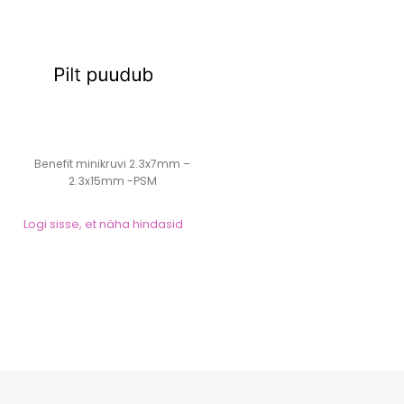
Benefit minikruvi 2.3x7mm –
2.3x15mm -PSM
Logi sisse, et näha hindasid