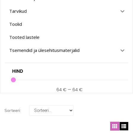
Tarvikud
Toolid
Tooted lastele
Tsemendid ja ülesehitusmaterjalid
HIND
64
€
—
64
€
Sorteeri: