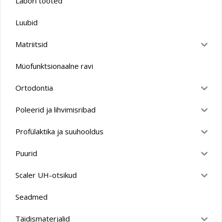
Labori tooted
Luubid
Matriitsid
Müofunktsionaalne ravi
Ortodontia
Poleerid ja lihvimisribad
Profülaktika ja suuhooldus
Puurid
Scaler UH-otsikud
Seadmed
Täidismaterjalid