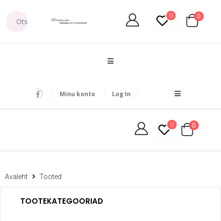
0
0
Minu konto
Log In
0
0
Avaleht
Tooted
TOOTEKATEGOORIAD