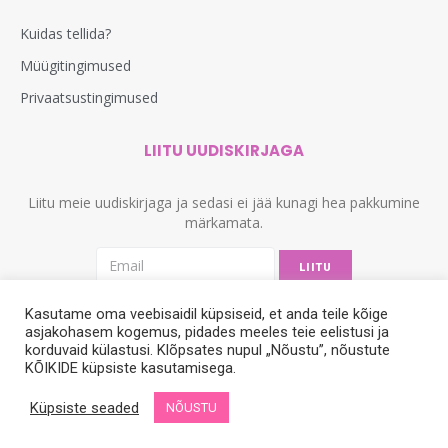
Kuidas tellida?
Müügitingimused
Privaatsustingimused
LIITU UUDISKIRJAGA
Liitu meie uudiskirjaga ja sedasi ei jää kunagi hea pakkumine
märkamata.
LIITU
Kasutame oma veebisaidil küpsiseid, et anda teile kõige
asjakohasem kogemus, pidades meeles teie eelistusi ja
korduvaid külastusi. Klõpsates nupul „Nõustu”, nõustute
KÕIKIDE küpsiste kasutamisega.
Küpsiste seaded
NÕUSTU
© 2012-2024. Kõik õigused kaitstud. Veebimeister
Dignicy