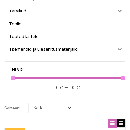
Tarvikud
Toolid
Tooted lastele
Tsemendid ja ülesehitusmaterjalid
HIND
0
€
—
100
€
Sorteeri: