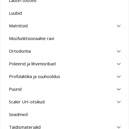
Labori tooted
Luubid
Matriitsid
Müofunktsionaalne ravi
Ortodontia
Poleerid ja lihvimisribad
Profülaktika ja suuhooldus
Puurid
Scaler UH-otsikud
Seadmed
Täidismaterjalid