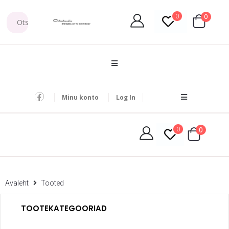
0
0
Minu konto
Log In
0
0
Avaleht
Tooted
TOOTEKATEGOORIAD