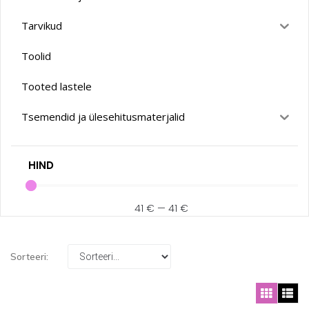
Tarvikud
Toolid
Tooted lastele
Tsemendid ja ülesehitusmaterjalid
HIND
41
€
—
41
€
Sorteeri: