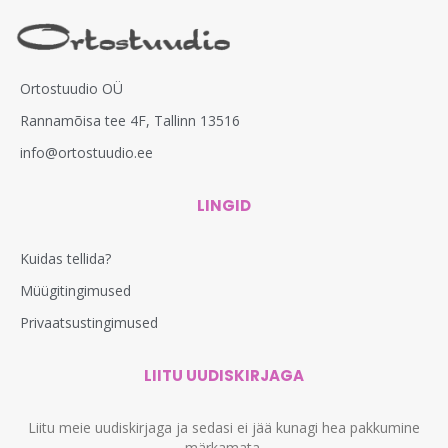
Ortostuudio OÜ
Rannamõisa tee 4F, Tallinn 13516
info@ortostuudio.ee
LINGID
Kuidas tellida?
Müügitingimused
Privaatsustingimused
LIITU UUDISKIRJAGA
Liitu meie uudiskirjaga ja sedasi ei jää kunagi hea pakkumine
märkamata.