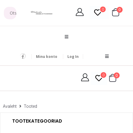
0
0
Minu konto
Log In
0
0
Avaleht
Tooted
TOOTEKATEGOORIAD