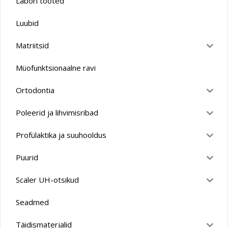
Labori tooted
Luubid
Matriitsid
Müofunktsionaalne ravi
Ortodontia
Poleerid ja lihvimisribad
Profülaktika ja suuhooldus
Puurid
Scaler UH-otsikud
Seadmed
Täidismaterjalid