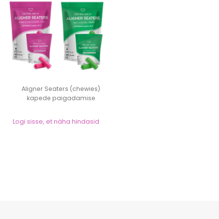
Aligner Seaters (chewies)
kapede paigadamise
abivahend 20tk/...
Logi sisse, et näha hindasid