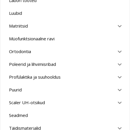
Labori tooted
Luubid
Matriitsid
Müofunktsionaalne ravi
Ortodontia
Poleerid ja lihvimisribad
Profülaktika ja suuhooldus
Puurid
Scaler UH-otsikud
Seadmed
Täidismaterjalid