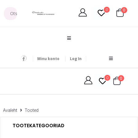
0
0
Minu konto
Log In
0
0
Avaleht
Tooted
TOOTEKATEGOORIAD