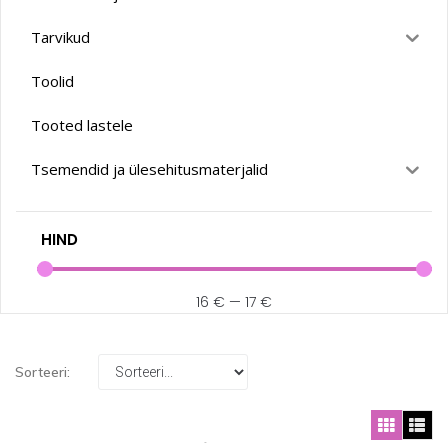
Tarvikud
Toolid
Tooted lastele
Tsemendid ja ülesehitusmaterjalid
HIND
16
€
—
17
€
Sorteeri: