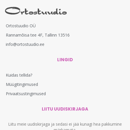
Ortostuudio OÜ
Rannamõisa tee 4F, Tallinn 13516
info@ortostuudio.ee
LINGID
Kuidas tellida?
Müügitingimused
Privaatsustingimused
LIITU UUDISKIRJAGA
Liitu meie uudiskirjaga ja sedasi ei jää kunagi hea pakkumine
märkamata.